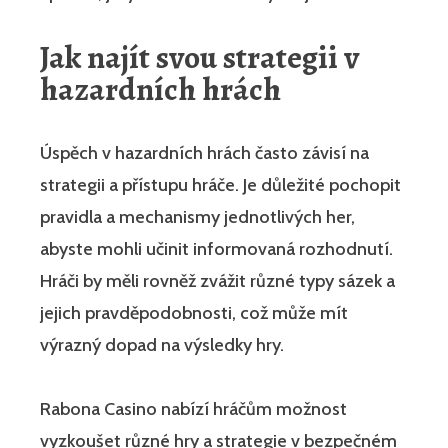
Jak najít svou strategii v
hazardních hrách
Úspěch v hazardních hrách často závisí na
strategii a přístupu hráče. Je důležité pochopit
pravidla a mechanismy jednotlivých her,
abyste mohli učinit informovaná rozhodnutí.
Hráči by měli rovněž zvážit různé typy sázek a
jejich pravděpodobnosti, což může mít
výrazný dopad na výsledky hry.
Rabona Casino nabízí hráčům možnost
vyzkoušet různé hry a strategie v bezpečném