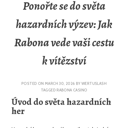
Ponořte se do světa
hazardních výzev: Jak
Rabona vede vaši cestu
k vítězství
POSTED ON
MARCH 30, 2026
BY
WERTUSLASH
TAGGED
RABONA CASINO
Úvod do světa hazardních
her