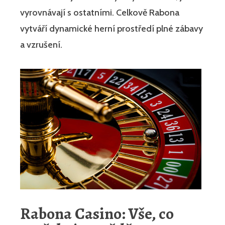
vyrovnávají s ostatními. Celkově Rabona
vytváří dynamické herní prostředí plné zábavy
a vzrušení.
Rabona Casino: Vše, co