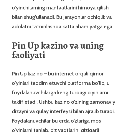
o’yinchilarning manfaatlarini himoya qilish
bilan shug’ullanadi. Bu jarayonlar ochiqlik va
adolatni ta’minlashda katta ahamiyatga ega.
Pin Up kazino va uning
faoliyati
Pin Up kazino – bu internet orqali qimor
o’yinlari taqdim etuvchi platforma bo’lib, u
foydalanuvchilarga keng turdagi o’yinlarni
taklif etadi. Ushbu kazino o’zining zamonaviy
dizayni va qulay interfeysi bilan ajralib turadi.
Foydalanuvchilar bu erda o’zlariga mos
o’yinlarni tanlab, o’z vaqtlarini qiziqarli