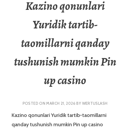
Kazino qonunlari
Yuridik tartib-
taomillarni qanday
tushunish mumkin Pin
up casino
POSTED ON
MARCH 21, 2026
BY
WERTUSLASH
Kazino qonunlari Yuridik tartib-taomillarni
qanday tushunish mumkin Pin up casino