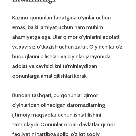
Kazino qonunlari faqatgina o’yinlar uchun
emas, balki jamiyat uchun ham muhim
ahamiyatga ega. Ular qimor o’yinlarini adolatli
va xavfsiz o’tkazish uchun zarur. O’yinchilar o’z
huquqlarini bilishlari va o’yinlar jarayonida
adolat va xavfsizlikni ta’minlaydigan
qonunlarga amal qilishlari kerak.
Bundan tashqari, bu qonunlar qimor
o’yinlaridan olinadigan daromadlarning
ijtimoiy maqsadlar uchun ishlatilishini
ta’minlaydi. Qonunlar orqali davlatlar qimor
faoliyatini tartibga solib, o’z iqtisodiy