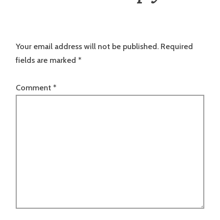
Your email address will not be published.
Required
fields are marked
*
Comment
*