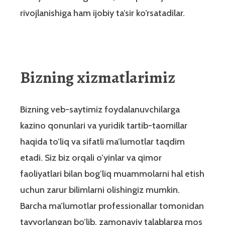
rivojlanishiga ham ijobiy ta’sir ko’rsatadilar.
Bizning xizmatlarimiz
Bizning veb-saytimiz foydalanuvchilarga
kazino qonunlari va yuridik tartib-taomillar
haqida to’liq va sifatli ma’lumotlar taqdim
etadi. Siz biz orqali o’yinlar va qimor
faoliyatlari bilan bog’liq muammolarni hal etish
uchun zarur bilimlarni olishingiz mumkin.
Barcha ma’lumotlar professionallar tomonidan
tayyorlangan bo’lib, zamonaviy talablarga mos