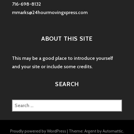
716-698-8132
mmarks@24hourmovingxpress.com
ABOUT THIS SITE
This may be a good place to introduce yourself
and your site or include some credits.
SEARCH
Search
for:
Proudly powered by WordPress
|
Theme: Argent by
Automattic
.