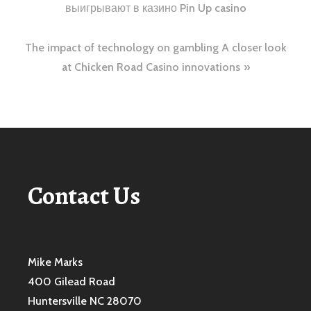
navigation
выигрывают в казино Pin Up casino
The impact of technology on gambling A closer look
at Chicken Road Casino innovations
Contact Us
Mike Marks
400 Gilead Road
Huntersville NC 28070