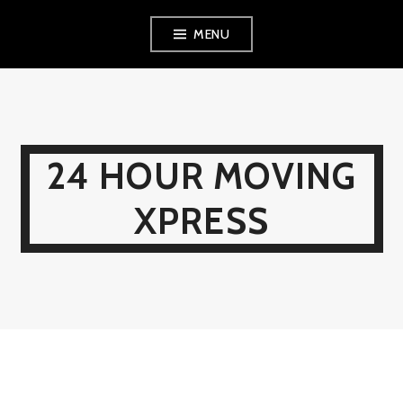
Skip
MENU
to
content
24 HOUR MOVING
XPRESS