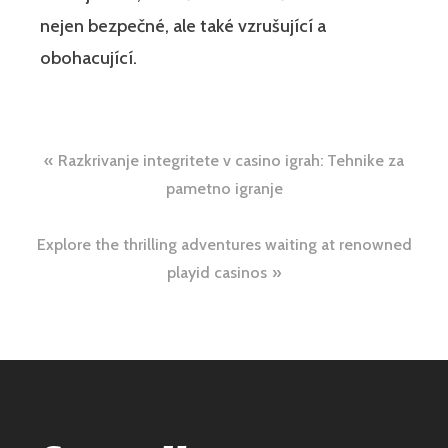
nejen bezpečné, ale také vzrušující a
obohacující.
Post
Razkrivanje integritete v casino igrah: Tehnike za
navigation
pametno igranje
Explore the thrilling adventures waiting at renowned
playid casinos